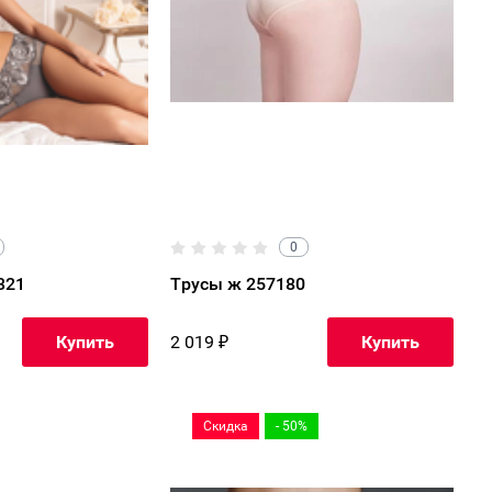
0
321
Трусы ж 257180
2 019
₽
Купить
Купить
Скидка
- 50%