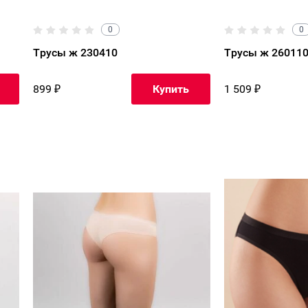
0
0
Трусы ж 230410
Трусы ж 26011
899
₽
1 509
₽
Купить