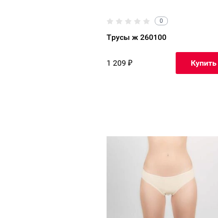
0
Трусы ж 260100
1 209
₽
Купить