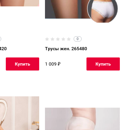
0
420
Трусы жен. 265480
1 009
₽
Купить
Купить