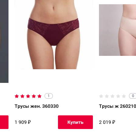
1
0
Трусы жен. 360330
Трусы ж 26021
1 909
₽
2 019
₽
Купить