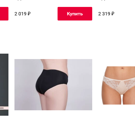
2 019
₽
2 319
₽
Купить