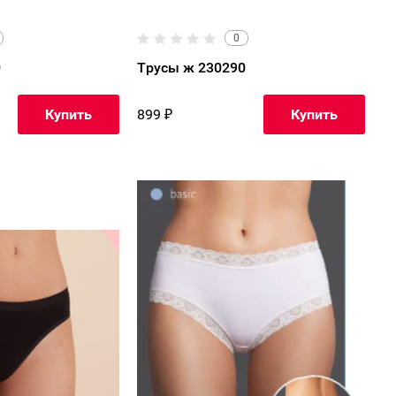
0
0
Трусы ж 230290
899
₽
Купить
Купить