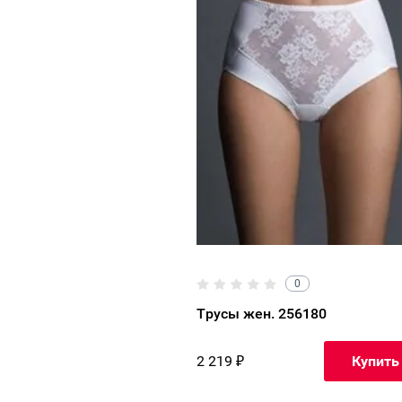
0
Трусы жен. 256180
2 219
₽
Купить