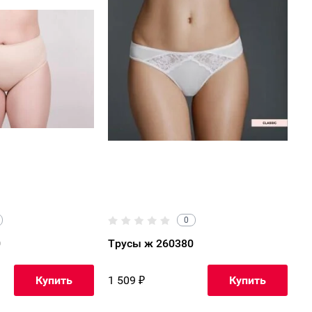
0
0
Трусы ж 260380
1 509
₽
Купить
Купить