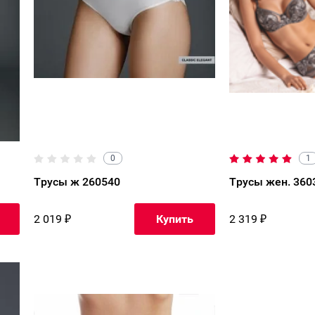
0
1
Трусы ж 260540
Трусы жен. 360
2 019
₽
2 319
₽
Купить