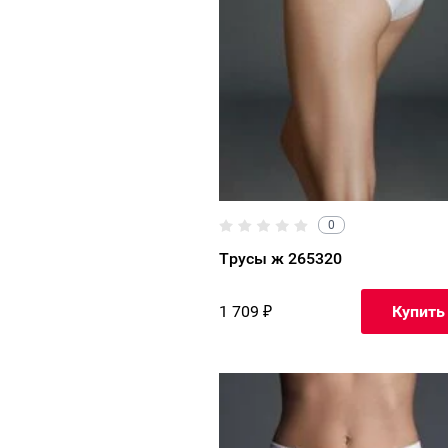
0
Трусы ж 265320
1 709
₽
Купить