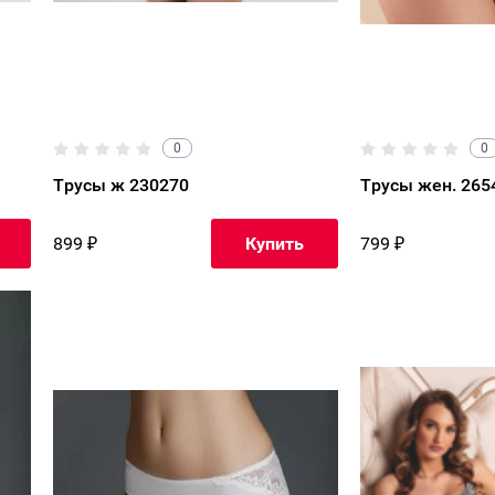
0
0
Трусы ж 230270
Трусы жен. 265
899
₽
799
₽
Купить