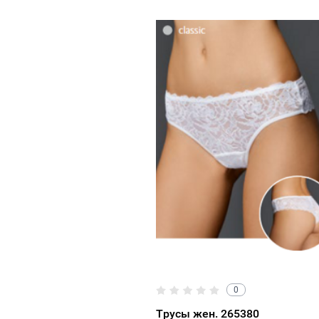
0
Трусы жен. 265380