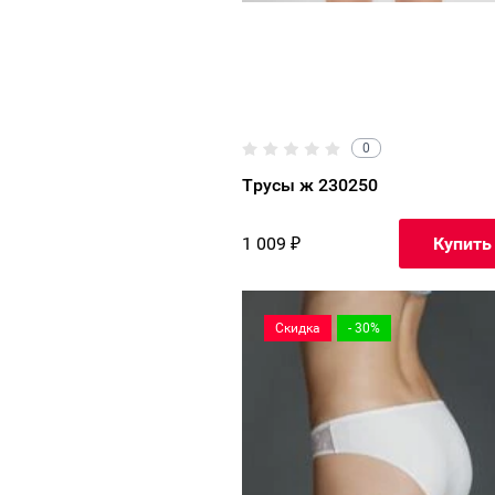
0
Трусы ж 230250
1 009
₽
Купить
Скидка
- 30%