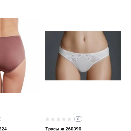
0
324
Трусы ж 260390