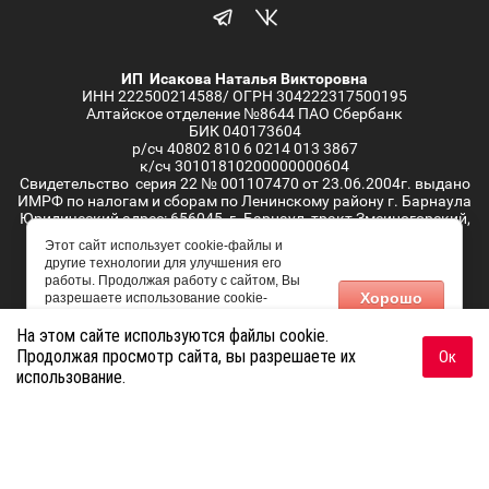
ИП Исакова Наталья Викторовна
ИНН 222500214588/ ОГРН 304222317500195
Алтайское отделение №8644 ПАО Сбербанк
БИК 040173604
р/сч 40802 810 6 0214 013 3867
к/сч 30101810200000000604
Свидетельство серия 22 № 001107470 от 23.06.2004г. выдано
ИМРФ по налогам и сборам по Ленинскому району г. Барнаула
Юридический адрес: 656045, г. Барнаул, тракт Змеиногорский,
д.69Л/4, кв.2
Этот сайт использует cookie-файлы и
другие технологии для улучшения его
работы. Продолжая работу с сайтом, Вы
Copyright © 2021 - 2026
Хорошо
разрешаете использование cookie-
файлов. Вы всегда можете отключить
Заказ, разработка,
создание сайтов
в студии Мегагрупп.
На этом сайте используются файлы cookie.
файлы cookie в настройках Вашего
браузера.
Продолжая просмотр сайта, вы разрешаете их
Ок
использование.