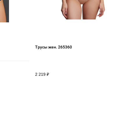
Трусы жен. 265360
2 219
₽