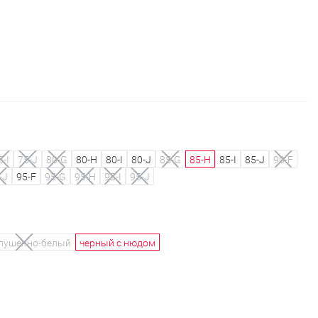
5-I
75-J
80-G
80-H
80-I
80-J
85-G
85-H
85-I
85-J
90-F
-J
95-F
95-G
95-H
95-I
95-J
лушенно-белый
черный с нюдом