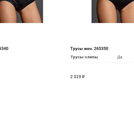
5340
Трусы жен. 265350
Трусы-слипы
Да
2 019
₽