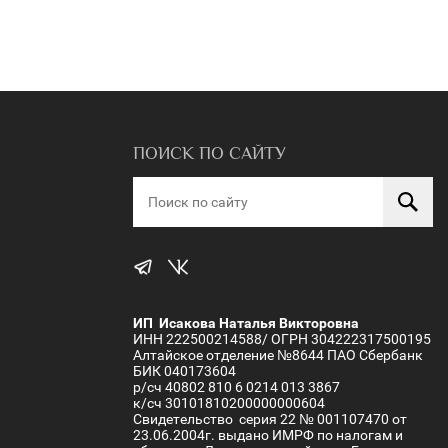
ПОИСК ПО САЙТУ
ИП Исакова Наталья Викторовна
ИНН 222500214588/ ОГРН 304222317500195
Алтайское отделение №8644 ПАО Сбербанк
БИК 040173604
р/сч 40802 810 6 0214 013 3867
к/сч 30101810200000000604
Свидетельство серия 22 № 001107470 от
23.06.2004г. выдано ИМРФ по налогам и