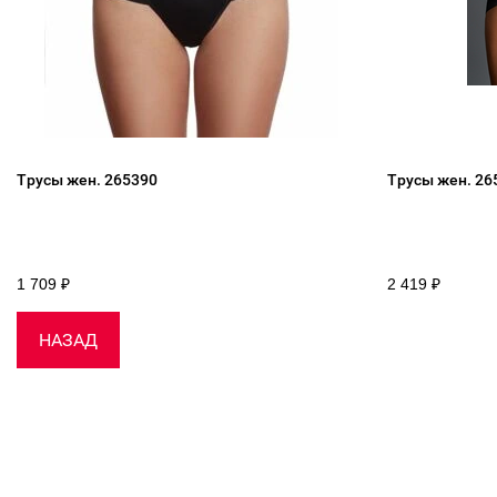
Трусы жен. 265390
Трусы жен. 26
1 709
₽
2 419
₽
НАЗАД