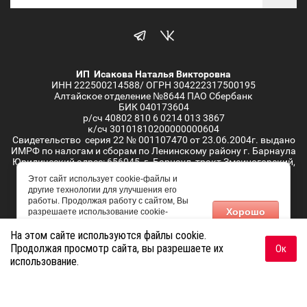
ИП Исакова Наталья Викторовна
ИНН 222500214588/ ОГРН 304222317500195
Алтайское отделение №8644 ПАО Сбербанк
БИК 040173604
р/сч 40802 810 6 0214 013 3867
к/сч 30101810200000000604
Свидетельство серия 22 № 001107470 от 23.06.2004г. выдано
ИМРФ по налогам и сборам по Ленинскому району г. Барнаула
Юридический адрес: 656045, г. Барнаул, тракт Змеиногорский,
д.69Л/4, кв.2
Этот сайт использует cookie-файлы и
другие технологии для улучшения его
работы. Продолжая работу с сайтом, Вы
Copyright © 2021 - 2026
Хорошо
разрешаете использование cookie-
файлов. Вы всегда можете отключить
Заказ, разработка,
создание сайтов
в студии Мегагрупп.
На этом сайте используются файлы cookie.
файлы cookie в настройках Вашего
браузера.
Продолжая просмотр сайта, вы разрешаете их
Ок
использование.