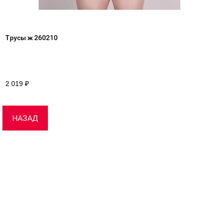
Трусы ж 260210
2 019
₽
НАЗАД