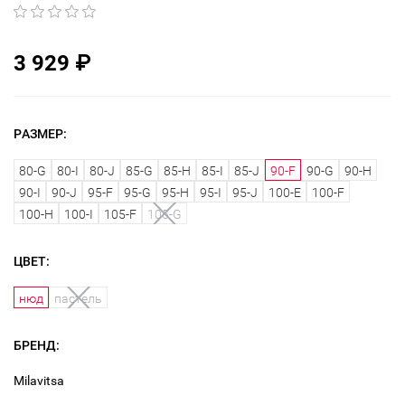
3 929
₽
РАЗМЕР:
80-G
80-I
80-J
85-G
85-H
85-I
85-J
90-F
90-G
90-H
90-I
90-J
95-F
95-G
95-H
95-I
95-J
100-E
100-F
100-H
100-I
105-F
105-G
ЦВЕТ:
нюд
пастель
БРЕНД:
Milavitsa