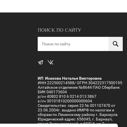
ПОИСК ПО САЙТУ
ИП Исакова Наталья Викторовна
ИНН 222500214588/ ОГРН 304222317500195
Алтайское отделение №8644 ПАО Сбербанк
БИК 040173604
р/сч 40802 810 6 0214 013 3867
к/сч 30101810200000000604
Свидетельство серия 22 № 001107470 от
23.06.2004г. выдано ИМРФ по налогам и
сборам по Ленинскому району г. Барнаула
Юридический адрес: 656045, г. Барнаул,
тракт Змеиногорский, д.69Л/4, кв.2