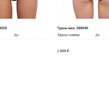
8020
Трусы жен. 268040
Да
Трусы-слипы
Да
1 809
₽