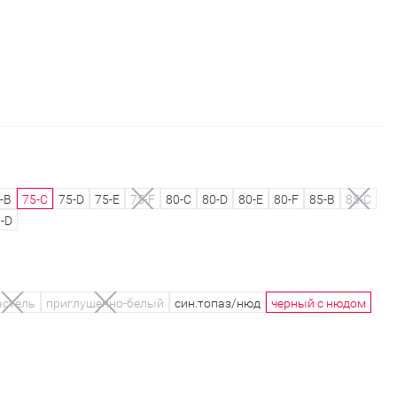
-B
75-C
75-D
75-E
75-F
80-C
80-D
80-E
80-F
85-B
85-C
-D
астель
приглушенно-белый
син.топаз/нюд
черный с нюдом