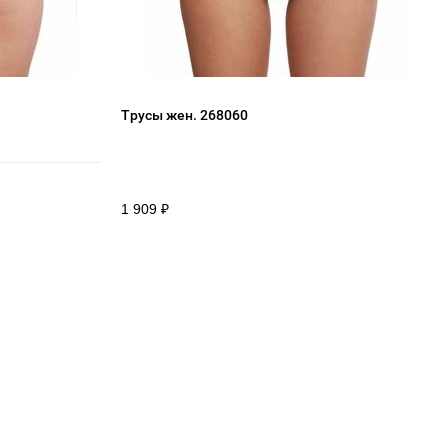
Трусы жен. 268060
1 909
₽