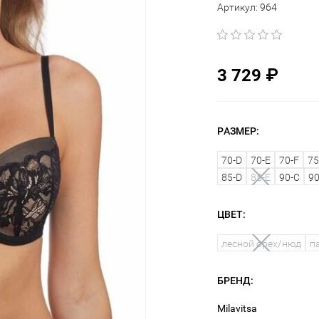
Артикул:
964
3 729
₽
РАЗМЕР:
70-D
70-E
70-F
75
85-D
85-E
90-C
90
ЦВЕТ:
лесной орех/нюд
п
БРЕНД:
Milavitsa