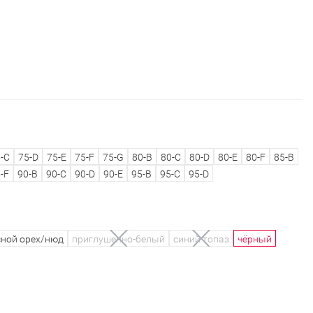
-C
75-D
75-E
75-F
75-G
80-B
80-C
80-D
80-E
80-F
85-B
-F
90-B
90-C
90-D
90-E
95-B
95-C
95-D
сной орех/нюд
приглушенно-белый
синий топаз
чёрный