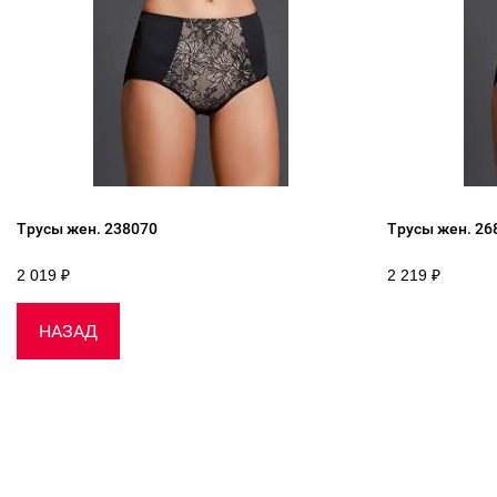
Трусы жен. 238070
Трусы жен. 26
2 019
₽
2 219
₽
НАЗАД