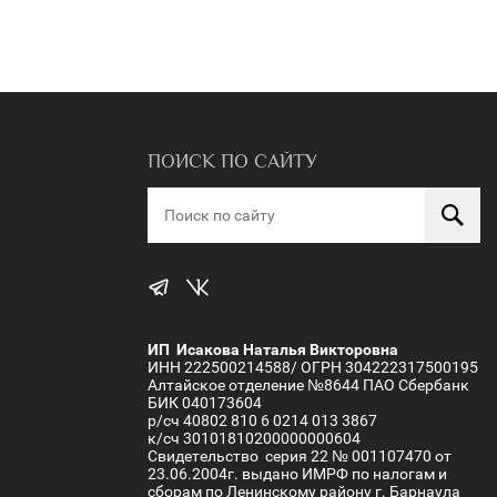
ПОИСК ПО САЙТУ
ИП Исакова Наталья Викторовна
ИНН 222500214588/ ОГРН 304222317500195
Алтайское отделение №8644 ПАО Сбербанк
БИК 040173604
р/сч 40802 810 6 0214 013 3867
к/сч 30101810200000000604
Свидетельство серия 22 № 001107470 от
23.06.2004г. выдано ИМРФ по налогам и
сборам по Ленинскому району г. Барнаула