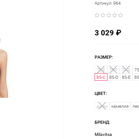
Артикул:
964
3 029
₽
РАЗМЕР:
70-E
70-F
70-G
75
85-C
85-D
85-E
85
ЦВЕТ:
джем
камелия
ле
БРЕНД:
Milavitsa