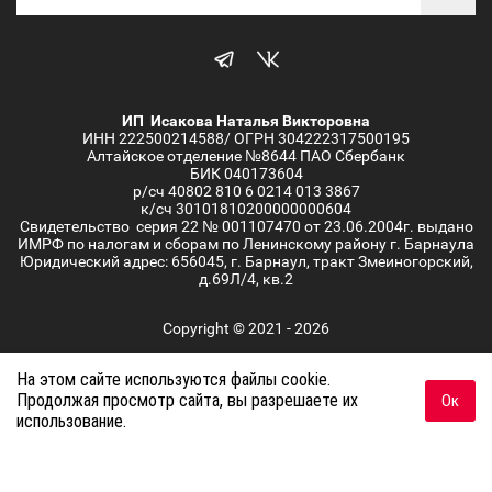
ИП Исакова Наталья Викторовна
ИНН 222500214588/ ОГРН 304222317500195
Алтайское отделение №8644 ПАО Сбербанк
БИК 040173604
р/сч 40802 810 6 0214 013 3867
к/сч 30101810200000000604
Свидетельство серия 22 № 001107470 от 23.06.2004г. выдано
ИМРФ по налогам и сборам по Ленинскому району г. Барнаула
Юридический адрес: 656045, г. Барнаул, тракт Змеиногорский,
д.69Л/4, кв.2
Copyright © 2021 - 2026
Заказ, разработка,
создание сайтов
в студии Мегагрупп.
На этом сайте используются файлы cookie.
Продолжая просмотр сайта, вы разрешаете их
Ок
использование.