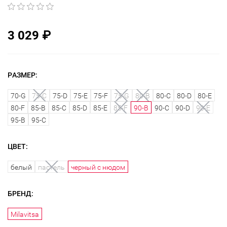
3 029
₽
РАЗМЕР:
70-G
75-C
75-D
75-E
75-F
75-G
80-B
80-C
80-D
80-E
80-F
85-B
85-C
85-D
85-E
85-F
90-B
90-C
90-D
90-E
95-B
95-C
ЦВЕТ:
белый
пастель
черный с нюдом
БРЕНД:
Milavitsa